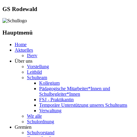
GS Rodewald
Hauptmenü
Home
Aktuelles
IServ
Über uns
Vorstellung
Leitbild
Schulteam
Kollegium
Pädagogische Mitarbeiter*Innen und
Schulbegleiter*Innen
FSJ - Praktikantin
Temporäre Unterstützung unseres Schulteams
Verwaltung
Wir alle
Schulordnung
Gremien
Schulvorstand